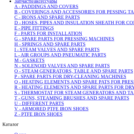
Запчасти/аксессуары
A - PADDINGS AND COVERS
B - COVERINGS AND ACCESSORIES FOR PESSING 
C - IRONS AND SPARE PARTS
D - HOSES, PIPES AND INSULATION SHEATH FOR C
E - PIPE FITTINGS
F - PARTS FOR INSTALLATION
G - SPARE PARTS FOR PRESSING MACHINES
H - SPRINGS AND SPARE PARTS
I - STEAM VALVES AND SPARE PARTS
L - AIR GROUPS AND PNEUMATIC PARTS
M - GASKETS
N - SOLENOID VALVES AND SPARE PARTS
O - STEAM GENERATORS, TABLE AND SPARE PARTS
P - SPARE PARTS FOR DRY-CLEANING MACHINES
Q - HEATING ELEMENTS AND SPARE PATS FOR PRE
R - HEATING ELEMENTS AND SPARE PARTS FOR D
S - THERMOSTAT FOR STEAM GENERATORS AND T
T - GUNS, STEAMING BRUSHES AND SPARE PARTS
U - DIFFERENT PARTS
V - ARMORED PTFE IRON SHOES
Z - PTFE IRON SHOES
Каталог