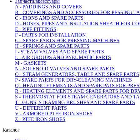
Запчасти/аксессуары
A - PADDINGS AND COVERS
B - COVERINGS AND ACCESSORIES FOR PESSING 
C - IRONS AND SPARE PARTS
D - HOSES, PIPES AND INSULATION SHEATH FOR C
E - PIPE FITTINGS
F - PARTS FOR INSTALLATION
G - SPARE PARTS FOR PRESSING MACHINES
H - SPRINGS AND SPARE PARTS
I - STEAM VALVES AND SPARE PARTS
L - AIR GROUPS AND PNEUMATIC PARTS
M - GASKETS
N - SOLENOID VALVES AND SPARE PARTS
O - STEAM GENERATORS, TABLE AND SPARE PARTS
P - SPARE PARTS FOR DRY-CLEANING MACHINES
Q - HEATING ELEMENTS AND SPARE PATS FOR PRE
R - HEATING ELEMENTS AND SPARE PARTS FOR D
S - THERMOSTAT FOR STEAM GENERATORS AND T
T - GUNS, STEAMING BRUSHES AND SPARE PARTS
U - DIFFERENT PARTS
V - ARMORED PTFE IRON SHOES
Z - PTFE IRON SHOES
Каталог