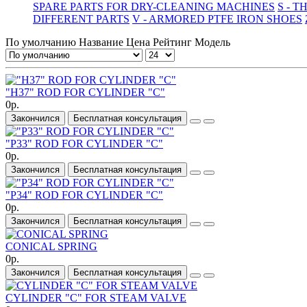
SPARE PARTS FOR DRY-CLEANING MACHINES
S - 
DIFFERENT PARTS
V - ARMORED PTFE IRON SHOES
По умолчанию
Название
Цена
Рейтинг
Модель
"H37" ROD FOR CYLINDER "C"
0р.
Закончился
Бесплатная консультация
"P33" ROD FOR CYLINDER "C"
0р.
Закончился
Бесплатная консультация
"P34" ROD FOR CYLINDER "C"
0р.
Закончился
Бесплатная консультация
CONICAL SPRING
0р.
Закончился
Бесплатная консультация
CYLINDER "C" FOR STEAM VALVE