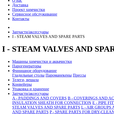
О нас
Доставка
Проект химчистки
Сервисное обслуживание
Контакты
Запчасти/аксессуары
I - STEAM VALVES AND SPARE PARTS
I - STEAM VALVES AND SPA
Машины химчистки и аквачистки
Парогенераторы
Финишное оборудование
Гладильные столы
Пароманекены
Прессы
Телеги, вешала
Конвейеры
Упаковка и хранение
Запчасти/аксессуары
A - PADDINGS AND COVERS
B - COVERINGS AND A
INSULATION SHEATH FOR CONNECTION
E - PIPE F
STEAM VALVES AND SPARE PARTS
L - AIR GROUPS
AND SPARE PARTS
P - SPARE PARTS FOR DRY-CLE