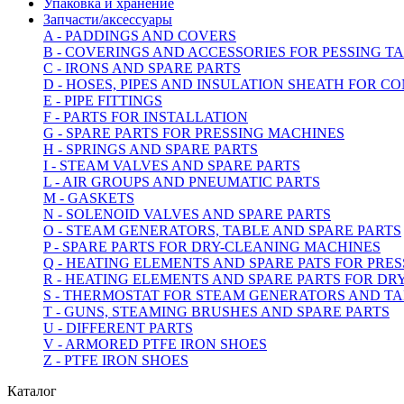
Упаковка и хранение
Запчасти/аксессуары
A - PADDINGS AND COVERS
B - COVERINGS AND ACCESSORIES FOR PESSING 
C - IRONS AND SPARE PARTS
D - HOSES, PIPES AND INSULATION SHEATH FOR C
E - PIPE FITTINGS
F - PARTS FOR INSTALLATION
G - SPARE PARTS FOR PRESSING MACHINES
H - SPRINGS AND SPARE PARTS
I - STEAM VALVES AND SPARE PARTS
L - AIR GROUPS AND PNEUMATIC PARTS
M - GASKETS
N - SOLENOID VALVES AND SPARE PARTS
O - STEAM GENERATORS, TABLE AND SPARE PARTS
P - SPARE PARTS FOR DRY-CLEANING MACHINES
Q - HEATING ELEMENTS AND SPARE PATS FOR PRE
R - HEATING ELEMENTS AND SPARE PARTS FOR D
S - THERMOSTAT FOR STEAM GENERATORS AND T
T - GUNS, STEAMING BRUSHES AND SPARE PARTS
U - DIFFERENT PARTS
V - ARMORED PTFE IRON SHOES
Z - PTFE IRON SHOES
Каталог