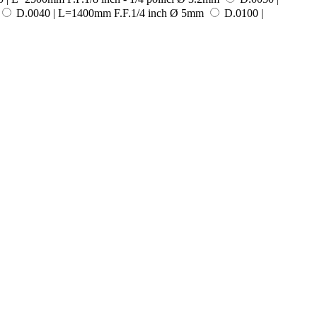
D.0040 | L=1400mm F.F.1/4 inch Ø 5mm
D.0100 |