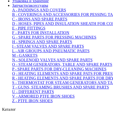
Упаковка и хранение
Запчасти/аксессуары
A - PADDINGS AND COVERS
B - COVERINGS AND ACCESSORIES FOR PESSING 
C - IRONS AND SPARE PARTS
D - HOSES, PIPES AND INSULATION SHEATH FOR C
E - PIPE FITTINGS
F - PARTS FOR INSTALLATION
G - SPARE PARTS FOR PRESSING MACHINES
H - SPRINGS AND SPARE PARTS
I - STEAM VALVES AND SPARE PARTS
L - AIR GROUPS AND PNEUMATIC PARTS
M - GASKETS
N - SOLENOID VALVES AND SPARE PARTS
O - STEAM GENERATORS, TABLE AND SPARE PARTS
P - SPARE PARTS FOR DRY-CLEANING MACHINES
Q - HEATING ELEMENTS AND SPARE PATS FOR PRE
R - HEATING ELEMENTS AND SPARE PARTS FOR D
S - THERMOSTAT FOR STEAM GENERATORS AND T
T - GUNS, STEAMING BRUSHES AND SPARE PARTS
U - DIFFERENT PARTS
V - ARMORED PTFE IRON SHOES
Z - PTFE IRON SHOES
Каталог