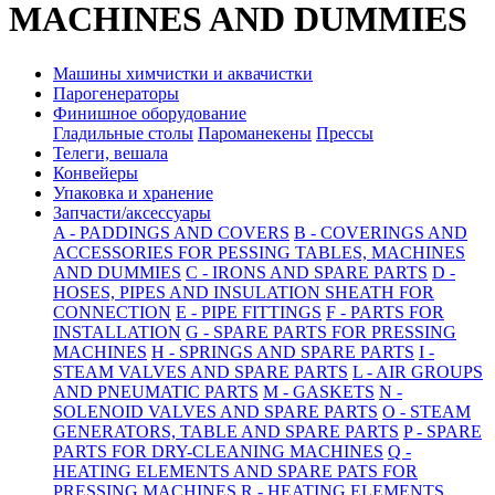
MACHINES AND DUMMIES
Машины химчистки и аквачистки
Парогенераторы
Финишное оборудование
Гладильные столы
Пароманекены
Прессы
Телеги, вешала
Конвейеры
Упаковка и хранение
Запчасти/аксессуары
A - PADDINGS AND COVERS
B - COVERINGS AND
ACCESSORIES FOR PESSING TABLES, MACHINES
AND DUMMIES
C - IRONS AND SPARE PARTS
D -
HOSES, PIPES AND INSULATION SHEATH FOR
CONNECTION
E - PIPE FITTINGS
F - PARTS FOR
INSTALLATION
G - SPARE PARTS FOR PRESSING
MACHINES
H - SPRINGS AND SPARE PARTS
I -
STEAM VALVES AND SPARE PARTS
L - AIR GROUPS
AND PNEUMATIC PARTS
M - GASKETS
N -
SOLENOID VALVES AND SPARE PARTS
O - STEAM
GENERATORS, TABLE AND SPARE PARTS
P - SPARE
PARTS FOR DRY-CLEANING MACHINES
Q -
HEATING ELEMENTS AND SPARE PATS FOR
PRESSING MACHINES
R - HEATING ELEMENTS